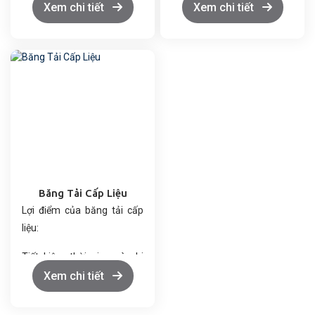
đặn, tăng năng suất sản
đặn, tăng năng suất sản
Xem chi tiết
Xem chi tiết
xuất.
xuất.
Chất liệu an toàn: Làm từ
Chất liệu an toàn: Làm từ
thép không gỉ hoặc nhựa
thép không gỉ hoặc nhựa
cao cấp, đảm bảo vệ sinh
cao cấp, đảm bảo vệ sinh
thực phẩm.
thực phẩm.
Tùy chỉnh linh hoạt: Điều
Tùy chỉnh linh hoạt: Điều
chỉnh kích thước và chiều
chỉnh kích thước và chiều
cao theo nhu cầu.
cao theo nhu cầu.
Vận hành ổn định: Động cơ
Vận hành ổn định: Động cơ
mạnh mẽ, hoạt động êm ái,
mạnh mẽ, hoạt động êm ái,
Băng Tải Cấp Liệu
tuổi thọ cao.
tuổi thọ cao.
Lợi điểm của băng tải cấp
Tiết kiệm năng lượng: Thiết
Tiết kiệm năng lượng: Thiết
liệu:
kế tối ưu giúp giảm chi phí
kế tối ưu giúp giảm chi phí
vận hành.
vận hành.
Tiết kiệm thời gian và chi
phí lao động.
Xem chi tiết
Vận chuyển linh hoạt nhiều
loại nguyên liệu.