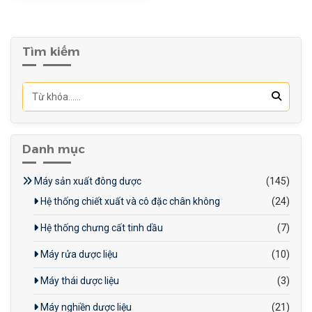
Dễ dàng tùy chỉnh và điều
chỉnh.
Độ bền cao, ít hư hỏng.
Tìm kiếm
An toàn, giảm rủi ro cho
người lao động.
Ứng dụng rộng rãi trong
nhiều ngành công nghiệp.
Danh mục
Máy sản xuất đông dược
(145)
Hệ thống chiết xuất và cô đặc chân không
(24)
Hệ thống chưng cất tinh dầu
(7)
Máy rửa dược liệu
(10)
Máy thái dược liệu
(3)
Máy nghiền dược liệu
(21)