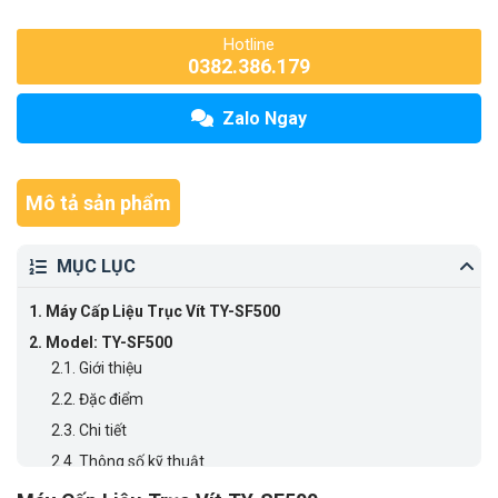
Hotline
0382.386.179
Zalo Ngay
Mô tả sản phẩm
MỤC LỤC
1.
Máy Cấp Liệu Trục Vít TY-SF500
2.
Model: TY-SF500
2.1.
Giới thiệu
2.2.
Đặc điểm
2.3.
Chi tiết
2.4.
Thông số kỹ thuật
2.5.
Ứng dụng