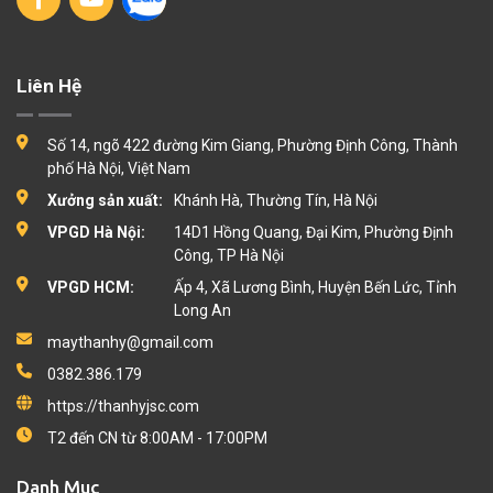
Liên Hệ
Số 14, ngõ 422 đường Kim Giang, Phường Định Công, Thành
phố Hà Nội, Việt Nam
Xưởng sản xuất:
Khánh Hà, Thường Tín, Hà Nội
VPGD Hà Nội:
14D1 Hồng Quang, Đại Kim, Phường Định
Công, TP Hà Nội
VPGD HCM:
Ấp 4, Xã Lương Bình, Huyện Bến Lức, Tỉnh
Long An
maythanhy@gmail.com
0382.386.179
https://thanhyjsc.com
T2 đến CN từ 8:00AM - 17:00PM
Danh Mục