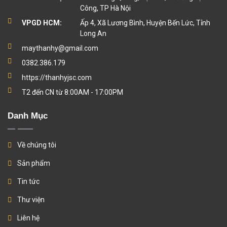
Công, TP Hà Nội
VPGD HCM:
Ấp 4, Xã Lương Bình, Huyện Bến Lức, Tỉnh
Long An
maythanhy@gmail.com
0382.386.179
https://thanhyjsc.com
T2 đến CN từ 8:00AM - 17:00PM
Danh Mục
Về chúng tôi
Sản phẩm
Tin tức
Thư viện
Liên hệ