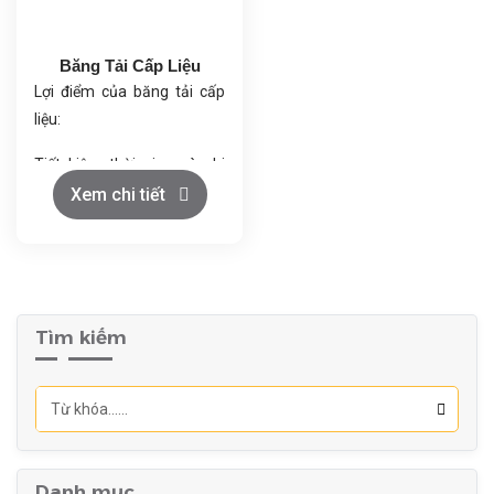
Vận hành ổn định: Động cơ
Vận hành ổn định: Động cơ
mạnh mẽ, hoạt động êm ái,
mạnh mẽ, hoạt động êm ái,
Băng Tải Cấp Liệu
tuổi thọ cao.
tuổi thọ cao.
Lợi điểm của băng tải cấp
Tiết kiệm năng lượng: Thiết
Tiết kiệm năng lượng: Thiết
liệu:
kế tối ưu giúp giảm chi phí
kế tối ưu giúp giảm chi phí
vận hành.
vận hành.
Tiết kiệm thời gian và chi
phí lao động.
Xem chi tiết
Vận chuyển linh hoạt nhiều
loại nguyên liệu.
Dễ dàng tùy chỉnh và điều
chỉnh.
Độ bền cao, ít hư hỏng.
Tìm kiếm
An toàn, giảm rủi ro cho
người lao động.
Ứng dụng rộng rãi trong
nhiều ngành công nghiệp.
Danh mục