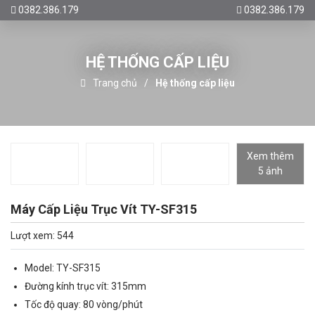
0382.386.179
0382.386.179
HỆ THỐNG CẤP LIỆU
Trang chủ
Hệ thống cấp liệu
Xem thêm
5 ảnh
Máy Cấp Liệu Trục Vít TY-SF315
Lượt xem: 544
Model: TY-SF315
Đường kính trục vít: 315mm
Tốc độ quay: 80 vòng/phút