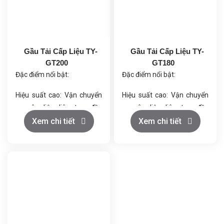
Gầu Tải Cấp Liệu TY-
Gầu Tải Cấp Liệu TY-
GT200
GT180
Đặc điểm nổi bật:
Đặc điểm nổi bật:
Hiệu suất cao: Vận chuyển
Hiệu suất cao: Vận chuyển
nguyên liệu liên tục, đều
nguyên liệu liên tục, đều
đặn, tăng năng suất sản
đặn, tăng năng suất sản
Xem chi tiết
Xem chi tiết
xuất.
xuất.
Chất liệu an toàn: Làm từ
Chất liệu an toàn: Làm từ
thép không gỉ hoặc nhựa
thép không gỉ hoặc nhựa
cao cấp, đảm bảo vệ sinh
cao cấp, đảm bảo vệ sinh
thực phẩm.
thực phẩm.
Tùy chỉnh linh hoạt: Điều
Tùy chỉnh linh hoạt: Điều
chỉnh kích thước và chiều
chỉnh kích thước và chiều
cao theo nhu cầu.
cao theo nhu cầu.