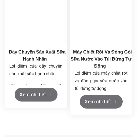
Dây Chuyền Sản Xuất Sữa
Máy Chiết Rót Và Đóng Gói
Hạnh Nhân
Sữa Nước Vào Túi Đứng Tự
Động
Lợi điểm của dây chuyền
Lợi điểm của máy chiết rót
sản xuất sữa hạnh nhân:
và đóng gói sữa nước vào
Hiệu quả cao: Năng suất
túi đứng tự động:
lớn, phù hợp với quy mô
Xem chi tiết
Tiết kiệm chi phí: Giảm
Xem chi tiết
công nghiệp.
nhân công và lãng phí
Tiết kiệm chi phí: Giảm thiểu
nguyên liệu.
lao động thủ công và hao
Tăng năng suất: Đóng gói
hụt nguyên liệu.
nhanh và liên tục.
Chất lượng đảm bảo: Tuân