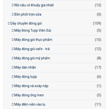
Nồi nấu có khuấy gia nhiệt
(12)
Bồn phối trộn sữa
(0)
Dây chuyền đóng gói
(159)
Máy Đóng Tuýp Viên Sủi
(5)
Máy đóng gói thực phẩm
(15)
Máy đóng gói cafe - trà
(12)
Máy đóng gói mỹ phẩm
(8)
Máy dán nhãn
(17)
Máy đóng tuýp
(6)
Máy đóng và xoáy nắp
(1)
Máy đóng ống men
(5)
Máy đếm viên vào lọ
(11)