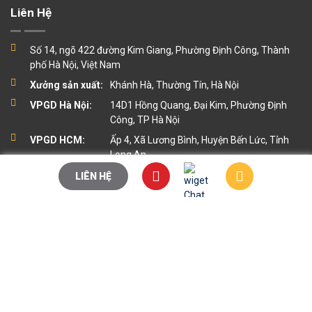
Liên Hệ
Số 14, ngõ 422 đường Kim Giang, Phường Định Công, Thành
phố Hà Nội, Việt Nam
Xưởng sản xuất:
Khánh Hà, Thường Tín, Hà Nội
VPGD Hà Nội:
14D1 Hồng Quang, Đại Kim, Phường Định
Công, TP Hà Nội
VPGD HCM:
Ấp 4, Xã Lương Bình, Huyện Bến Lức, Tỉnh
Long An
maythanhy@gmail.com
LIÊN HỆ
0382.386.179
https://thanhyjsc.com
T2 đến CN từ 8:00AM - 17:00PM
Danh Mục
Về chúng tôi