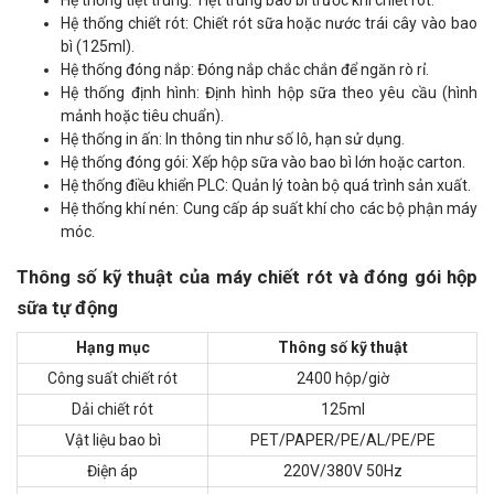
Hệ thống tiệt trùng: Tiệt trùng bao bì trước khi chiết rót.
Hệ thống chiết rót: Chiết rót sữa hoặc nước trái cây vào bao
bì (125ml).
Hệ thống đóng nắp: Đóng nắp chắc chắn để ngăn rò rỉ.
Hệ thống định hình: Định hình hộp sữa theo yêu cầu (hình
mảnh hoặc tiêu chuẩn).
Hệ thống in ấn: In thông tin như số lô, hạn sử dụng.
Hệ thống đóng gói: Xếp hộp sữa vào bao bì lớn hoặc carton.
Hệ thống điều khiển PLC: Quản lý toàn bộ quá trình sản xuất.
Hệ thống khí nén: Cung cấp áp suất khí cho các bộ phận máy
móc.
Thông số kỹ thuật của máy chiết rót và đóng gói hộp
sữa tự động
Hạng mục
Thông số kỹ thuật
Công suất chiết rót
2400 hộp/giờ
Dải chiết rót
125ml
Vật liệu bao bì
PET/PAPER/PE/AL/PE/PE
Điện áp
220V/380V 50Hz