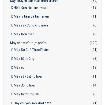
Dây chuyền sản xuất men vi sinh
(37)
Hệ thống lên men vi sinh
(18)
Máy ly tâm và tách men
(11)
Máy sấy đông khô men
(0)
Máy trộn men
(8)
Máy sản xuất thực phẩm
(122)
Máy Sơ Chế Thực Phẩm
(21)
Máy tiệt trùng
(8)
Máy ép
(18)
Máy sấy thăng hoa
(11)
Máy đồng hoá
(14)
Máy tiệt trùng UHT
(6)
Dây chuyền sản xuất cafe
(1)