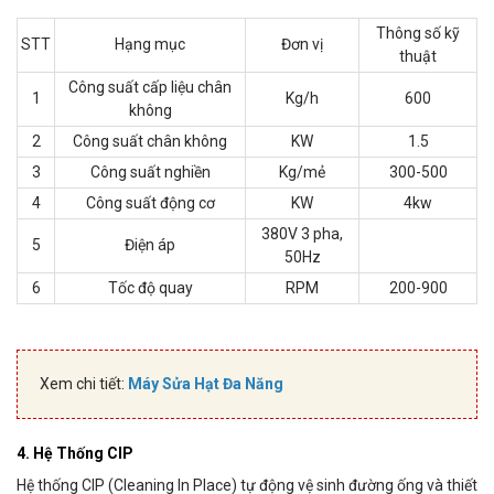
Thông số kỹ
STT
Hạng mục
Đơn vị
thuật
Công suất cấp liệu chân
1
Kg/h
600
không
2
Công suất chân không
KW
1.5
3
Công suất nghiền
Kg/mẻ
300-500
4
Công suất động cơ
KW
4kw
380V 3 pha,
5
Điện áp
50Hz
6
Tốc độ quay
RPM
200-900
Xem chi tiết:
Máy Sửa Hạt Đa Năng
4. Hệ Thống CIP
Hệ thống CIP (Cleaning In Place) tự động vệ sinh đường ống và thiết