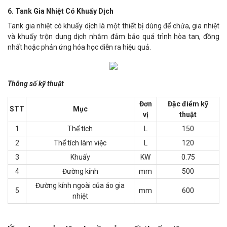
6. Tank Gia Nhiệt Có Khuấy Dịch
Tank gia nhiệt có khuấy dịch là một thiết bị dùng để chứa, gia nhiệt
và khuấy trộn dung dịch nhằm đảm bảo quá trình hòa tan, đồng
nhất hoặc phản ứng hóa học diễn ra hiệu quả.
Thông số kỹ thuật
Đơn
Đặc điểm kỹ
STT
Mục
vị
thuật
1
Thể tích
L
150
2
Thể tích làm việc
L
120
3
Khuấy
KW
0.75
4
Đường kính
mm
500
Đường kính ngoài của áo gia
5
mm
600
nhiệt