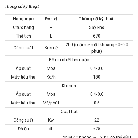
Thông số kỹ thuật
Hạng mục
Đơn vị
Thông số kỹ thuật
Chức năng
--
Sấy khô
Thể tích
L
670
200 (mỗi mẻ mất khoảng 60~90
Công suất
Kg/mẻ
phút)
Bộ gia nhiệt hơi nước
Áp suất
Mpa
0.4-0.6
Mức tiêu thụ
Kg/h
180
Khí nén
Áp suất
Mpa
0.4-0.6
Mức tiêu thụ
M³/phút
0.6
Quạt hút
Công suất
Kw
22
Độ ồn
db
≤75
Nhiệt độ phòng ～ 120°C có thể điều