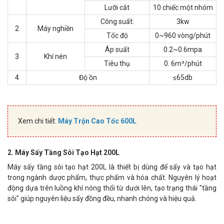
Lưỡi cắt
10 chiếc một nhóm
Công suất:
3kw
2
Máy nghiền
Tốc độ
0~960 vòng/phút
Áp suất
0.2~0.6mpa
3
Khí nén
Tiêu thụ
0. 6m³/phút
4
Độ ồn
≤65db
Xem chi tiết:
Máy Trộn Cao Tốc 600L
2. Máy Sấy Tầng Sôi Tạo Hạt 200L
Máy sấy tầng sôi tạo hạt 200L là thiết bị dùng để sấy và tạo hạt
trong ngành dược phẩm, thực phẩm và hóa chất. Nguyên lý hoạt
động dựa trên luồng khí nóng thổi từ dưới lên, tạo trạng thái "tầng
sôi" giúp nguyên liệu sấy đồng đều, nhanh chóng và hiệu quả.