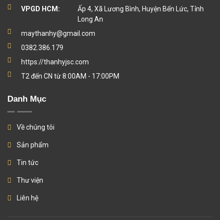
VPGD HCM:
Ấp 4, Xã Lương Bình, Huyện Bến Lức, Tỉnh
Long An
maythanhy@gmail.com
0382.386.179
https://thanhyjsc.com
T2 đến CN từ 8:00AM - 17:00PM
Danh Mục
Về chúng tôi
Sản phẩm
Tin tức
Thư viện
Liên hệ