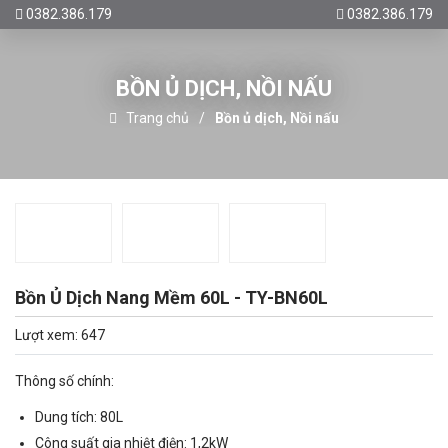
0382.386.179
0382.386.179
BỒN Ủ DỊCH, NỒI NẤU
Trang chủ
Bồn ủ dịch, Nồi nấu
Bồn Ủ Dịch Nang Mềm 60L - TY-BN60L
Lượt xem: 647
Thông số chính:
Dung tích: 80L
Công suất gia nhiệt điện: 1,2kW