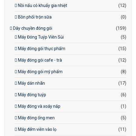
Nồi nấu có khuấy gia nhiệt
(12)
Bồn phối trộn sữa
(0)
Dây chuyền đóng gói
(159)
Máy Đóng Tuýp Viên Sủi
(5)
Máy đóng gói thực phẩm
(15)
Máy đóng gói cafe - trà
(12)
Máy đóng gói mỹ phẩm
(8)
Máy dán nhãn
(17)
Máy đóng tuýp
(6)
Máy đóng và xoáy nắp
(1)
Máy đóng ống men
(5)
Máy đếm viên vào lọ
(11)