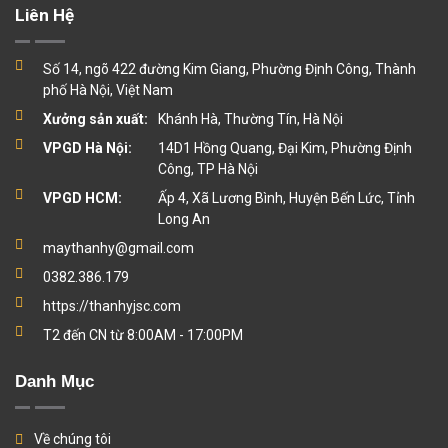
Liên Hệ
Số 14, ngõ 422 đường Kim Giang, Phường Định Công, Thành
phố Hà Nội, Việt Nam
Xưởng sản xuất:
Khánh Hà, Thường Tín, Hà Nội
VPGD Hà Nội:
14D1 Hồng Quang, Đại Kim, Phường Định
Công, TP Hà Nội
VPGD HCM:
Ấp 4, Xã Lương Bình, Huyện Bến Lức, Tỉnh
Long An
maythanhy@gmail.com
0382.386.179
https://thanhyjsc.com
T2 đến CN từ 8:00AM - 17:00PM
Danh Mục
Về chúng tôi