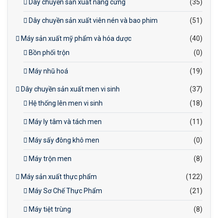
Dây chuyền sản xuất nang cứng
(35)
Dây chuyền sản xuất viên nén và bao phim
(51)
Máy sản xuất mỹ phẩm và hóa dược
(40)
Bồn phối trộn
(0)
Máy nhũ hoá
(19)
Dây chuyền sản xuất men vi sinh
(37)
Hệ thống lên men vi sinh
(18)
Máy ly tâm và tách men
(11)
Máy sấy đông khô men
(0)
Máy trộn men
(8)
Máy sản xuất thực phẩm
(122)
Máy Sơ Chế Thực Phẩm
(21)
Máy tiệt trùng
(8)