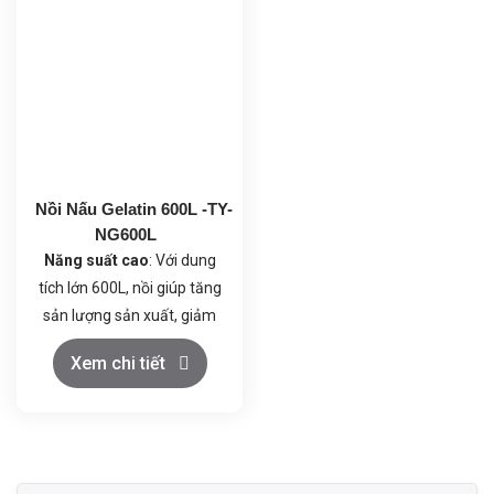
năng: Dùng trong sản xuất
hiện đại đảm bảo Gelatin
thuốc, dầu cá, collagen,…
được nấu chảy đồng đều,
Duy trì chất lượng: Kiểm
duy trì độ sệt và độ mịn của
soát nhiệt độ, áp suất, đảm
sản phẩm, từ đó đảm bảo
bảo độ ổn định sản phẩm.
chất lượng nhất quán cho
từng mẻ sản xuất.
Nồi Nấu Gelatin 600L -TY-
NG600L
Năng suất cao
: Với dung
tích lớn 600L, nồi giúp tăng
sản lượng sản xuất, giảm
thời gian nấu và nâng cao
Xem chi tiết
hiệu quả quy trình.
Chất lượng sản phẩm ổn
định
: Hệ thống gia nhiệt
hiện đại đảm bảo Gelatin