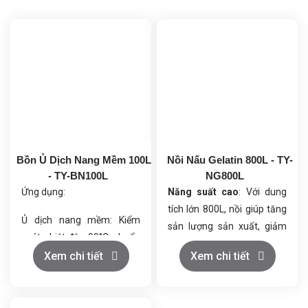
Bồn Ủ Dịch Nang Mềm 100L
Nồi Nấu Gelatin 800L - TY-
- TY-BN100L
NG800L
Ứng dụng:
Năng suất cao
: Với dung
tích lớn 800L, nồi giúp tăng
Ủ dịch nang mềm: Kiểm
sản lượng sản xuất, giảm
soát nhiệt độ <90°C, chuẩn
thời gian nấu và nâng cao
bị cho quá trình tạo vỏ
Xem chi tiết
Xem chi tiết
hiệu quả quy trình.
nang.
Sản xuất dược phẩm &
Chất lượng sản phẩm ổn
thực phẩm chức
định
: Hệ thống gia nhiệt