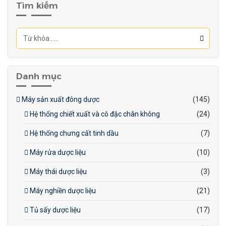
được nấu chảy đồng đều,
Tìm kiếm
duy trì độ sệt và độ mịn của
sản phẩm, từ đó đảm bảo
chất lượng nhất quán cho
từng mẻ sản xuất.
Danh mục
Máy sản xuất đông dược
(145)
Hệ thống chiết xuất và cô đặc chân không
(24)
Hệ thống chưng cất tinh dầu
(7)
Máy rửa dược liệu
(10)
Máy thái dược liệu
(3)
Máy nghiền dược liệu
(21)
Tủ sấy dược liệu
(17)