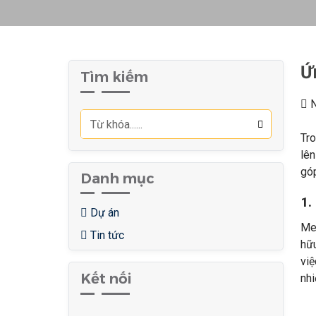
Ứ
Tìm kiếm
N
Tro
lên
góp
Danh mục
1.
Dự án
Men
Tin tức
hữu
việ
Kết nối
nhi