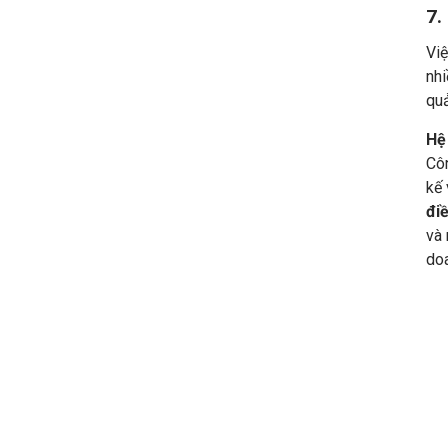
7.
Việ
nhi
quả
Hệ
Côn
kế 
đi
và 
do