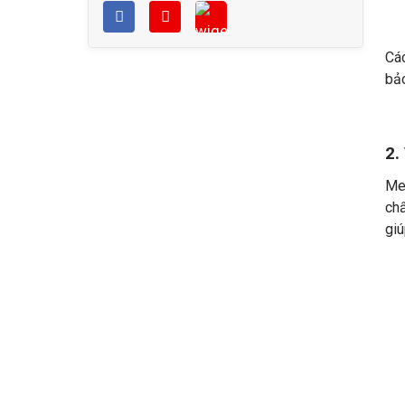
Cá
bảo
2.
Men
chấ
giú