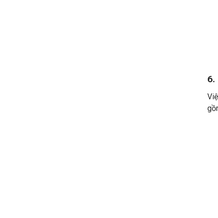
6.
Việ
gồ