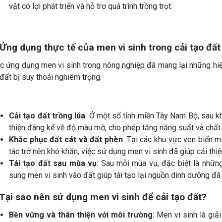
vật có lợi phát triển và hỗ trợ quá trình trồng trọt.
 Ứng dụng thực tế của men vi sinh trong cải tạo đấ
c ứng dụng men vi sinh trong nông nghiệp đã mang lại những hiệu 
đất bị suy thoái nghiêm trọng.
Cải tạo đất trồng lúa
: Ở một số tỉnh miền Tây Nam Bộ, sau kh
thiện đáng kể về độ màu mỡ, cho phép tăng năng suất và chất
Khắc phục đất cát và đất phèn
: Tại các khu vực ven biển m
tác trở nên khó khăn, việc sử dụng men vi sinh đã giúp cải thiệ
Tái tạo đất sau mùa vụ
: Sau mỗi mùa vụ, đặc biệt là nhữn
sung men vi sinh vào đất giúp tái tạo lại nguồn dinh dưỡng đã 
 Tại sao nên sử dụng men vi sinh để cải tạo đất?
Bền vững và thân thiện với môi trường
: Men vi sinh là giả