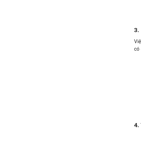
3.
Việ
có 
4.