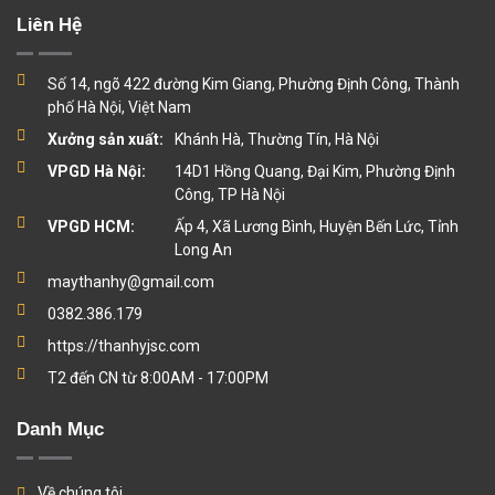
Liên Hệ
Số 14, ngõ 422 đường Kim Giang, Phường Định Công, Thành
phố Hà Nội, Việt Nam
Xưởng sản xuất:
Khánh Hà, Thường Tín, Hà Nội
VPGD Hà Nội:
14D1 Hồng Quang, Đại Kim, Phường Định
Công, TP Hà Nội
VPGD HCM:
Ấp 4, Xã Lương Bình, Huyện Bến Lức, Tỉnh
Long An
maythanhy@gmail.com
0382.386.179
https://thanhyjsc.com
T2 đến CN từ 8:00AM - 17:00PM
Danh Mục
Về chúng tôi