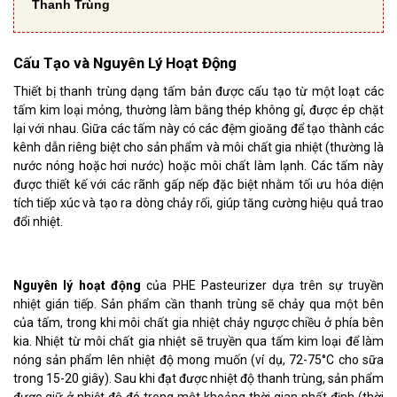
Thanh Trùng
Cấu Tạo và Nguyên Lý Hoạt Động
Thiết bị thanh trùng dạng tấm bản được cấu tạo từ một loạt các
tấm kim loại mỏng, thường làm bằng thép không gỉ, được ép chặt
lại với nhau. Giữa các tấm này có các đệm gioăng để tạo thành các
kênh dẫn riêng biệt cho sản phẩm và môi chất gia nhiệt (thường là
nước nóng hoặc hơi nước) hoặc môi chất làm lạnh. Các tấm này
được thiết kế với các rãnh gấp nếp đặc biệt nhằm tối ưu hóa diện
tích tiếp xúc và tạo ra dòng chảy rối, giúp tăng cường hiệu quả trao
đổi nhiệt.
Nguyên lý hoạt động
của PHE Pasteurizer dựa trên sự truyền
nhiệt gián tiếp. Sản phẩm cần thanh trùng sẽ chảy qua một bên
của tấm, trong khi môi chất gia nhiệt chảy ngược chiều ở phía bên
kia. Nhiệt từ môi chất gia nhiệt sẽ truyền qua tấm kim loại để làm
nóng sản phẩm lên nhiệt độ mong muốn (ví dụ, 72-75°C cho sữa
trong 15-20 giây). Sau khi đạt được nhiệt độ thanh trùng, sản phẩm
được giữ ở nhiệt độ đó trong một khoảng thời gian nhất định (thời