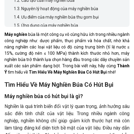
1.2.
Cấu tạo của máy nghiền búa
1.3.
Nguyên lý hoạt động của máy nghiền búa
1.4.
Ưu điểm của máy nghiền búa thu gom bụi
1.5.
Ứng dụng của máy nghiền búa
Máy nghiền
búa là một công cụ vô cùng hữu ích trong nhiều ngành
công nghiệp như: dược phẩm, thực phẩm và hóa chất; nhờ khả
năng nghiền các loại vật liệu có độ cứng trung bình (tỉ lệ nước ≤
15%, cường độ nén ≤ 100 MPa) thành kích thước nhỏ hơn, máy
nghiền búa trở thành lựa chọn hàng đầu trong các dây chuyền sản
xuất các sản phẩm dạng bột. Trong bài viết này, hãy cùng
Thành
Ý
tìm hiểu về
Tìm Hiểu Về Máy Nghiền Búa Có Hút Bụi
nhé!
Tìm Hiểu Về Máy Nghiền Búa Có Hút Bụi
Máy nghiền búa có hút bụi là gì?
Nghiền là quá trình biến đổi vật lý quan trọng, ảnh hưởng sâu
sắc đến tính chất của vật liệu. Trong nhiều ngành công
nghiệp, nghiền không chỉ giúp giảm kích thước hạt mà còn
làm tăng đáng kể diện tích bề mặt của vật liệu. Điều này dẫn