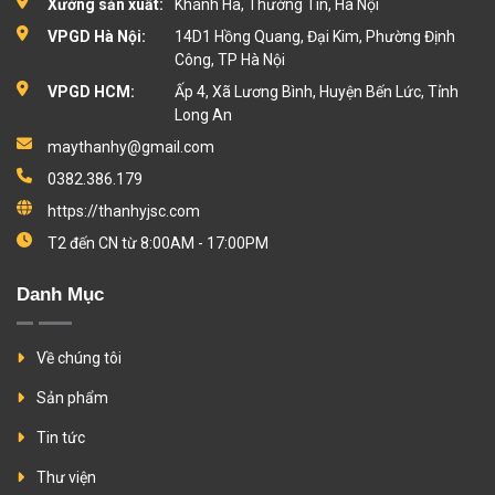
Xưởng sản xuất:
Khánh Hà, Thường Tín, Hà Nội
VPGD Hà Nội:
14D1 Hồng Quang, Đại Kim, Phường Định
Công, TP Hà Nội
VPGD HCM:
Ấp 4, Xã Lương Bình, Huyện Bến Lức, Tỉnh
Long An
maythanhy@gmail.com
0382.386.179
https://thanhyjsc.com
T2 đến CN từ 8:00AM - 17:00PM
Danh Mục
Về chúng tôi
Sản phẩm
Tin tức
Thư viện