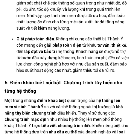
giám sát chặt chẽ các thông số quan trọng như nhiệt độ, độ
pH, độ ẩm, tốc độ khuấy, và lượng khí trong quá trình lên
men. Nhờ vậy, quy trình lên men được tối ưu hóa, đảm bảo
chất lượng ổn định cho từng mẻ sản xuất, từ đó tăng năng
suất và tiết kiệm năng lượng.
Giải pháp toàn diện
: Không chỉ cung cấp thiết bị, Thành Ý
còn mang đến
giải pháp toàn diện
từ khâu
tư vấn, thiết kế
,
đến
lắp đặt và bảo trì
hệ thống. Khách hàng sẽ được hỗ trợ
từ bước đầu xây dựng kế hoạch, tính toán chi phí, đến cả việc
lựa chọn công nghệ phù hợp với nhu cầu sản xuất, đảm bảo
hiệu suất hoạt động cao nhất, giảm thiểu tối đa rủi ro.
6. Điểm khác biệt nổi bật: Chương trình tùy biến cho
từng hệ thống
Một trong những
điểm khác biệt
quan trọng của
hệ thống lên
men vi sinh Thành Ý
so với các hệ thống ngoài thị trường là
khả
năng tùy biến chương trình
điều khiển. Thay vì sử dụng các
chương trình mặc định
như nhiều hệ thống lên men phổ thông
khác, Thành Ý
trực tiếp viết chương trình
điều khiển riêng biệt cho
từng hệ thống dựa trên
nhu cầu cụ thể
của doanh nghiệp và
loại