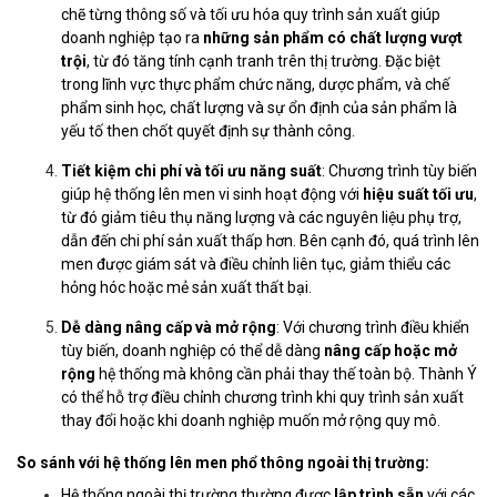
chẽ từng thông số và tối ưu hóa quy trình sản xuất giúp
doanh nghiệp tạo ra
những sản phẩm có chất lượng vượt
trội
, từ đó tăng tính cạnh tranh trên thị trường. Đặc biệt
trong lĩnh vực thực phẩm chức năng, dược phẩm, và chế
phẩm sinh học, chất lượng và sự ổn định của sản phẩm là
yếu tố then chốt quyết định sự thành công.
Tiết kiệm chi phí và tối ưu năng suất
: Chương trình tùy biến
giúp hệ thống lên men vi sinh hoạt động với
hiệu suất tối ưu
,
từ đó giảm tiêu thụ năng lượng và các nguyên liệu phụ trợ,
dẫn đến chi phí sản xuất thấp hơn. Bên cạnh đó, quá trình lên
men được giám sát và điều chỉnh liên tục, giảm thiểu các
hỏng hóc hoặc mẻ sản xuất thất bại.
Dễ dàng nâng cấp và mở rộng
: Với chương trình điều khiển
tùy biến, doanh nghiệp có thể dễ dàng
nâng cấp hoặc mở
rộng
hệ thống mà không cần phải thay thế toàn bộ. Thành Ý
có thể hỗ trợ điều chỉnh chương trình khi quy trình sản xuất
thay đổi hoặc khi doanh nghiệp muốn mở rộng quy mô.
So sánh với hệ thống lên men phổ thông ngoài thị trường:
Hệ thống ngoài thị trường thường được
lập trình sẵn
với các