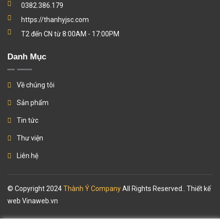
0382.386.179
https://thanhyjsc.com
T2 đến CN từ 8:00AM - 17:00PM
Danh Mục
Về chúng tôi
Sản phẩm
Tin tức
Thư viện
Liên hệ
© Copyright 2024
Thành Ý Company
All Rights Reserved.. Thiết kế
web
Vinaweb.vn