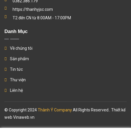
0382.386.179
https://thanhyjsc.com
T2 đến CN từ 8:00AM - 17:00PM
Danh Mục
Về chúng tôi
Sản phẩm
Tin tức
Thư viện
Liên hệ
© Copyright 2024
Thành Ý Company
All Rights Reserved.. Thiết kế
web
Vinaweb.vn