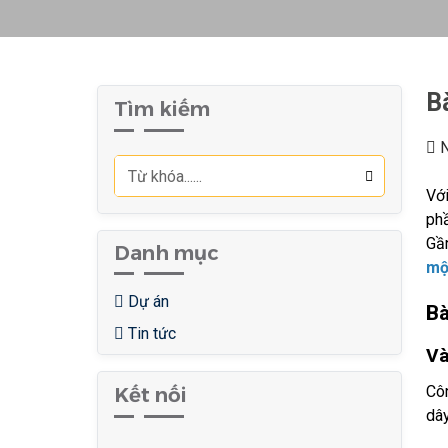
B
Tìm kiếm
N
Vớ
ph
Gầ
Danh mục
mộ
Dự án
Bà
Tin tức
Và
Côn
Kết nối
dâ