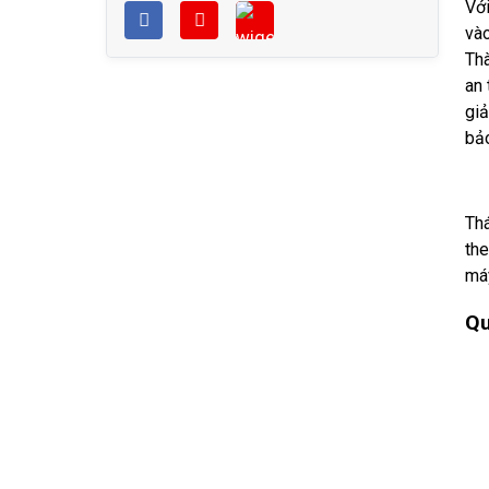
Với
vào
Thà
an 
giả
bảo
Th
the
má
Qu