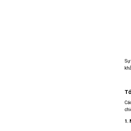
Sự 
khẳ
Tổ
Các
chi
1.