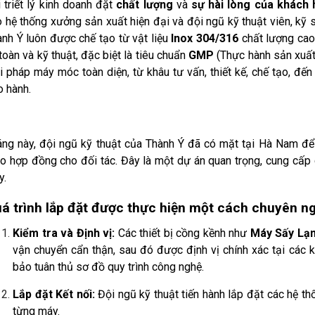
 triết lý kinh doanh đặt
chất lượng
và
sự hài lòng của khách
 hệ thống xưởng sản xuất hiện đại và đội ngũ kỹ thuật viên, kỹ
nh Ý luôn được chế tạo từ vật liệu
Inox 304/316
chất lượng cao
toàn và kỹ thuật, đặc biệt là tiêu chuẩn
GMP
(Thực hành sản xuất
i pháp máy móc toàn diện, từ khâu tư vấn, thiết kế, chế tạo, đến 
 hành.
áng này, đội ngũ kỹ thuật của Thành Ý đã có mặt tại Hà Nam để
o hợp đồng cho đối tác. Đây là một dự án quan trọng, cung cấp cá
y.
á trình lắp đặt được thực hiện một cách chuyên ngh
Kiểm tra và Định vị:
Các thiết bị cồng kềnh như
Máy Sấy Lạ
vận chuyển cẩn thận, sau đó được định vị chính xác tại các 
bảo tuân thủ sơ đồ quy trình công nghệ.
Lắp đặt Kết nối:
Đội ngũ kỹ thuật tiến hành lắp đặt các hệ th
từng máy.