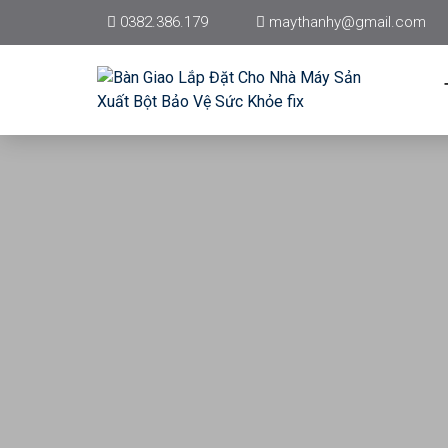
0382.386.179
maythanhy@gmail.com