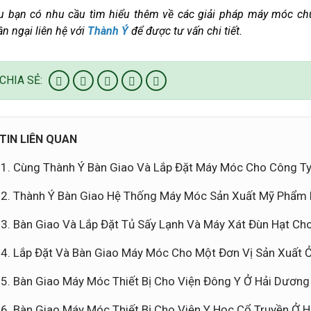
u bạn có nhu cầu tìm hiểu thêm về các giải pháp máy móc ch
n ngại liên hệ vớ
i
Thành Ý
để được tư vấn chi tiết.
CHIA SẺ:
TIN LIÊN QUAN
Cùng Thành Ý Bàn Giao Và Lắp Đặt Máy Móc Cho Công T
Thành Ý Bàn Giao Hệ Thống Máy Móc Sản Xuất Mỹ Phẩm H
Bàn Giao Và Lắp Đặt Tủ Sấy Lạnh Và Máy Xát Đùn Hạt Ch
Lắp Đặt Và Bàn Giao Máy Móc Cho Một Đơn Vị Sản Xuất 
Bàn Giao Máy Móc Thiết Bị Cho Viện Đông Y Ở Hải Dương
Bàn Giao Máy Móc Thiết Bị Cho Viện Y Học Cổ Truyền Ở H