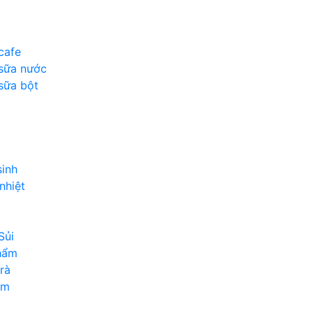
cafe
sữa nước
sữa bột
sinh
nhiệt
Sủi
hẩm
rà
ẩm