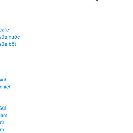
cafe
sữa nước
sữa bột
sinh
nhiệt
Sủi
hẩm
rà
ẩm