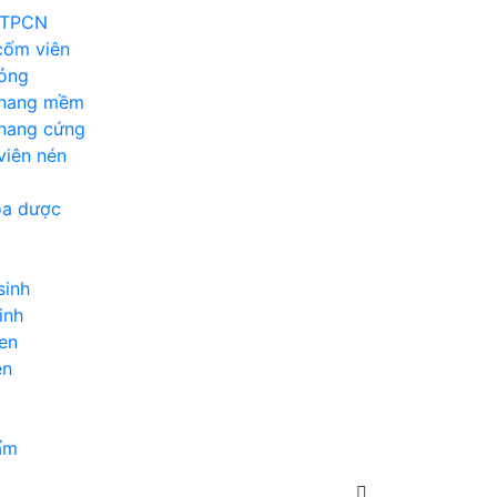
 TPCN
cốm viên
ỏng
 nang mềm
nang cứng
viên nén
óa dược
sinh
inh
en
en
ẩm