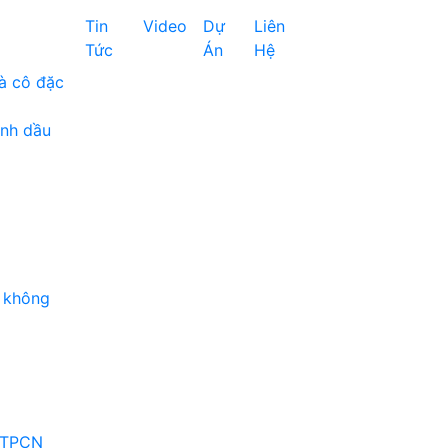
Tin
Video
Dự
Liên
Tức
Án
Hệ
à cô đặc
inh dầu
 không
 TPCN