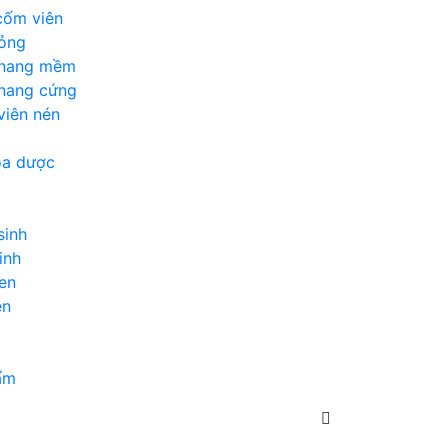
cốm viên
lỏng
 nang mềm
 nang cứng
viên nén
óa dược
sinh
inh
en
en
ẩm