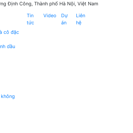
ng Định Công, Thành phố Hà Nội, Việt Nam
Tin
Video
Dự
Liên
tức
án
hệ
à cô đặc
inh dầu
 không