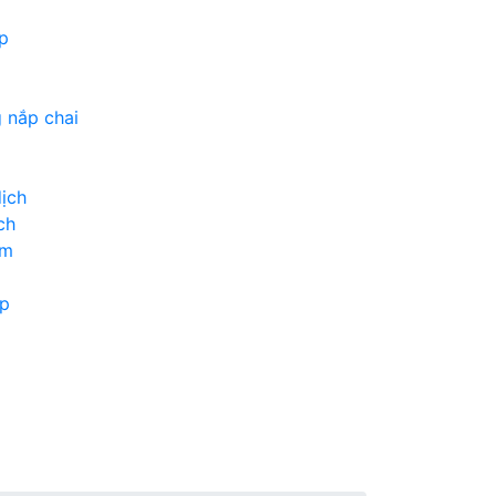
p
 nắp chai
ịch
ch
ốm
n
ộp