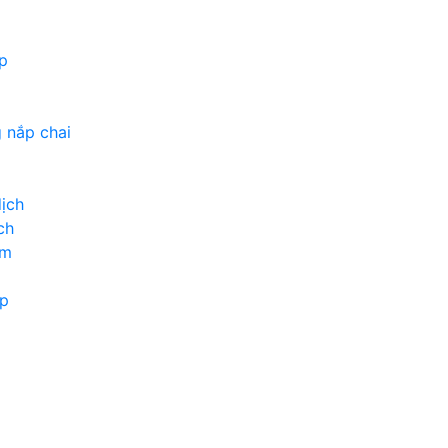
p
 nắp chai
ịch
ch
ốm
ộp