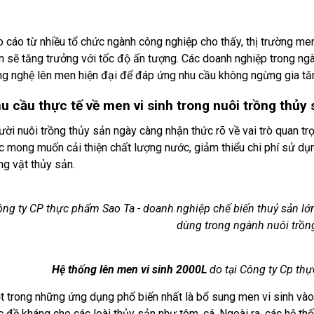
 cáo từ nhiều tổ chức ngành công nghiệp cho thấy, thị trường men
n sẽ tăng trưởng với tốc độ ấn tượng. Các doanh nghiệp trong n
g nghệ lên men hiện đại để đáp ứng nhu cầu không ngừng gia tă
u cầu thực tế về men vi sinh trong nuôi trồng thủy 
ời nuôi trồng thủy sản ngày càng nhận thức rõ về vai trò quan tr
c mong muốn cải thiện chất lượng nước, giảm thiểu chi phí sử d
g vật thủy sản.
ng ty CP thực phẩm Sao Ta - doanh nghiệp chế biến thuỷ sản lớn
dùng trong ngành nuôi trồn
Hệ thống lên men vi sinh 2000L
do tại Công ty Cp th
 trong những ứng dụng phổ biến nhất là bổ sung men vi sinh vào t
 đề kháng cho các loài thủy sản như tôm, cá. Ngoài ra, các hệ t