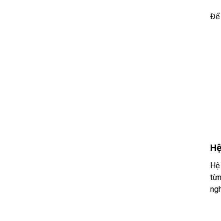
Để 
Hệ
Hệ 
từn
ngh