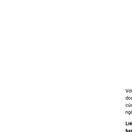
Với
doa
của
ngà
Li
bạ