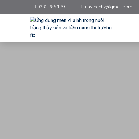
0382.386.179
maythanhy@gmail.com