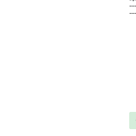
---
---