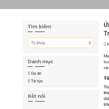
Ứ
Tìm kiếm
T
N
Men
Danh mục
trư
vào
Dự án
Ti
Tin tức
Thị
thi
Kết nối
chấ
trồ