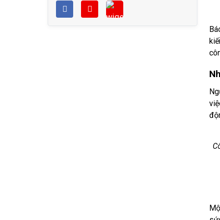
Báo
kiế
côn
Nh
Ngư
việ
độn
Cô
Một
sức