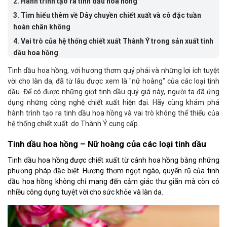
2.
Hành trình tạo ra tinh dầu hoa hồng
3.
Tìm hiểu thêm về Dây chuyền chiết xuất và cô đặc tuần
hoàn chân không
4.
Vai trò của hệ thống chiết xuất Thành Ý trong sản xuất tinh
dầu hoa hồng
5.
Ứng dụng của tinh dầu hoa hồng
Tinh dầu hoa hồng, với hương thơm quý phái và những lợi ích tuyệt
vời cho làn da, đã từ lâu được xem là "nữ hoàng" của các loại tinh
6.
Tìm hiểu thêm về: Ứng dụng của dây chuyền chiết xuất -
dầu. Để có được những giọt tinh dầu quý giá này, người ta đã ứng
cô đặc trong sản xuất mỹ phẩm thiên nhiên
dụng những công nghệ chiết xuất hiện đại. Hãy cùng khám phá
7.
Xem thêm về: Cách làm cao hà thủ ô giúp đen tóc, đẹp da
hành trình tạo ra tinh dầu hoa hồng và vai trò không thể thiếu của
từ dây chuyền chiết xuất và cô đặc dược liệu
hệ thống chiết xuất do Thành Ý cung cấp.
8.
Kết luận
Tinh dầu hoa hồng – Nữ hoàng của các loại tinh dầu
Tinh dầu hoa hồng được chiết xuất từ cánh hoa hồng bằng những
phương pháp đặc biệt. Hương thơm ngọt ngào, quyến rũ của tinh
dầu hoa hồng không chỉ mang đến cảm giác thư giãn mà còn có
nhiều công dụng tuyệt vời cho sức khỏe và làn da.