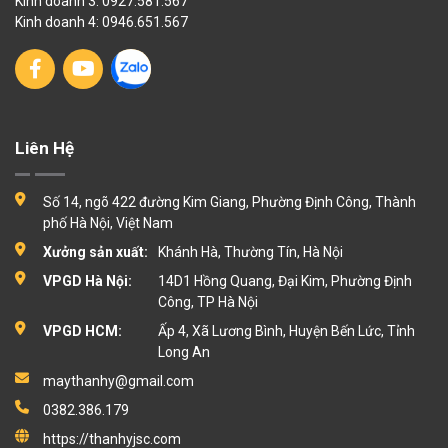
Kinh doanh 3: 0927.581.567
Kinh doanh 4: 0946.651.567
Liên Hệ
Số 14, ngõ 422 đường Kim Giang, Phường Định Công, Thành
phố Hà Nội, Việt Nam
Xưởng sản xuất:
Khánh Hà, Thường Tín, Hà Nội
VPGD Hà Nội:
14D1 Hồng Quang, Đại Kim, Phường Định
Công, TP Hà Nội
VPGD HCM:
Ấp 4, Xã Lương Bình, Huyện Bến Lức, Tỉnh
Long An
maythanhy@gmail.com
0382.386.179
https://thanhyjsc.com