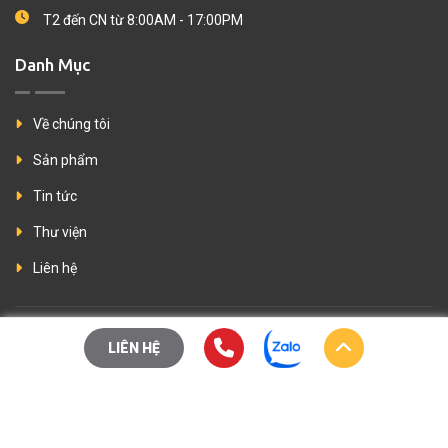
T2 đến CN từ 8:00AM - 17:00PM
Danh Mục
Về chúng tôi
Sản phẩm
Tin tức
Thư viện
Liên hệ
© Copyright 2024
Thành Ý Company
All Rights Reserved.. Thiết kế
LIÊN HỆ
web
Vinaweb.vn
LIÊN HỆ