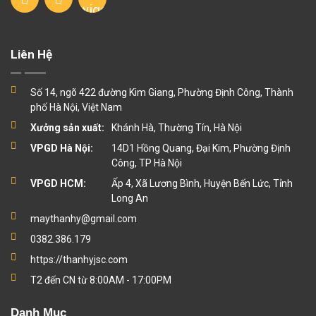
Liên Hệ
Số 14, ngõ 422 đường Kim Giang, Phường Định Công, Thành
phố Hà Nội, Việt Nam
Xưởng sản xuất:
Khánh Hà, Thường Tín, Hà Nội
VPGD Hà Nội:
14D1 Hồng Quang, Đại Kim, Phường Định
Công, TP Hà Nội
VPGD HCM:
Ấp 4, Xã Lương Bình, Huyện Bến Lức, Tỉnh
Long An
maythanhy@gmail.com
0382.386.179
https://thanhyjsc.com
T2 đến CN từ 8:00AM - 17:00PM
Danh Mục