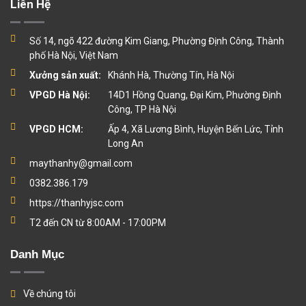
Liên Hệ
Số 14, ngõ 422 đường Kim Giang, Phường Định Công, Thành
phố Hà Nội, Việt Nam
Xưởng sản xuất:
Khánh Hà, Thường Tín, Hà Nội
VPGD Hà Nội:
14D1 Hồng Quang, Đại Kim, Phường Định
Công, TP Hà Nội
VPGD HCM:
Ấp 4, Xã Lương Bình, Huyện Bến Lức, Tỉnh
Long An
maythanhy@gmail.com
0382.386.179
https://thanhyjsc.com
T2 đến CN từ 8:00AM - 17:00PM
Danh Mục
Về chúng tôi