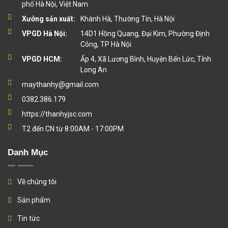
phố Hà Nội, Việt Nam
Xưởng sản xuất:
Khánh Hà, Thường Tín, Hà Nội
VPGD Hà Nội:
14D1 Hồng Quang, Đại Kim, Phường Định
Công, TP Hà Nội
VPGD HCM:
Ấp 4, Xã Lương Bình, Huyện Bến Lức, Tỉnh
Long An
maythanhy@gmail.com
0382.386.179
https://thanhyjsc.com
T2 đến CN từ 8:00AM - 17:00PM
Danh Mục
Về chúng tôi
Sản phẩm
Tin tức