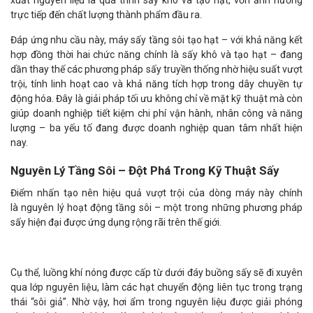
xuất nguyên liệu là quá trình sấy khô và tạo hạt, vốn ảnh hưởng
trực tiếp đến chất lượng thành phẩm đầu ra.
Đáp ứng nhu cầu này, máy sấy tầng sôi tạo hạt – với khả năng kết
hợp đồng thời hai chức năng chính là sấy khô và tạo hạt – đang
dần thay thế các phương pháp sấy truyền thống nhờ hiệu suất vượt
trội, tính linh hoạt cao và khả năng tích hợp trong dây chuyền tự
động hóa. Đây là giải pháp tối ưu không chỉ về mặt kỹ thuật mà còn
giúp doanh nghiệp tiết kiệm chi phí vận hành, nhân công và năng
lượng – ba yếu tố đang được doanh nghiệp quan tâm nhất hiện
nay.
Nguyên Lý Tầng Sôi – Đột Phá Trong Kỹ Thuật Sấy
Điểm nhấn tạo nên hiệu quả vượt trội của dòng máy này chính
là nguyên lý hoạt động tầng sôi – một trong những phương pháp
sấy hiện đại được ứng dụng rộng rãi trên thế giới.
Cụ thể, luồng khí nóng được cấp từ dưới đáy buồng sấy sẽ đi xuyên
qua lớp nguyên liệu, làm các hạt chuyển động liên tục trong trạng
thái “sôi giả”. Nhờ vậy, hơi ẩm trong nguyên liệu được giải phóng