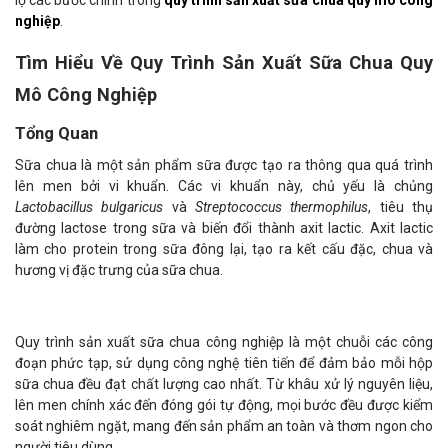
lộ các bước chính trong
quy trình sản xuất sữa chua quy mô công
nghiệp
.
Tìm Hiểu Về Quy Trình Sản Xuất Sữa Chua Quy
Mô Công Nghiệp
Tổng Quan
Sữa chua là một sản phẩm sữa được tạo ra thông qua quá trình
lên men bởi vi khuẩn. Các vi khuẩn này, chủ yếu là chủng
Lactobacillus bulgaricus
và
Streptococcus thermophilus
, tiêu thụ
đường lactose trong sữa và biến đổi thành axit lactic. Axit lactic
làm cho protein trong sữa đông lại, tạo ra kết cấu đặc, chua và
hương vị đặc trưng của sữa chua.
Quy trình sản xuất sữa chua công nghiệp là một chuỗi các công
đoạn phức tạp, sử dụng công nghệ tiên tiến để đảm bảo mỗi hộp
sữa chua đều đạt chất lượng cao nhất. Từ khâu xử lý nguyên liệu,
lên men chính xác đến đóng gói tự động, mọi bước đều được kiểm
soát nghiêm ngặt, mang đến sản phẩm an toàn và thơm ngon cho
người tiêu dùng.