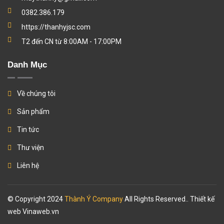
0382.386.179
https://thanhyjsc.com
T2 đến CN từ 8:00AM - 17:00PM
Danh Mục
Về chúng tôi
Sản phẩm
Tin tức
Thư viện
Liên hệ
© Copyright 2024
Thành Ý Company
All Rights Reserved.. Thiết kế
web
Vinaweb.vn