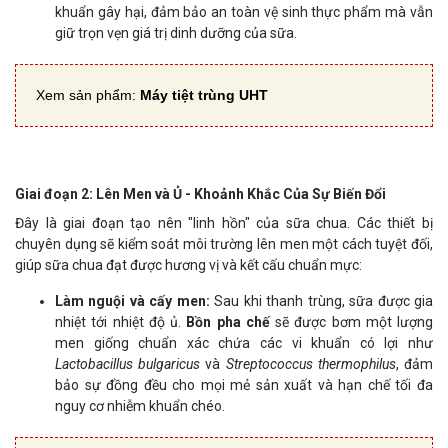
khuẩn gây hại, đảm bảo an toàn vệ sinh thực phẩm mà vẫn
giữ trọn vẹn giá trị dinh dưỡng của sữa.
Xem sản phẩm:
Máy tiệt trùng UHT
Giai đoạn 2: Lên Men và Ủ - Khoảnh Khắc Của Sự Biến Đổi
Đây là giai đoạn tạo nên "linh hồn" của sữa chua. Các thiết bị
chuyên dụng sẽ kiểm soát môi trường lên men một cách tuyệt đối,
giúp sữa chua đạt được hương vị và kết cấu chuẩn mực:
Làm nguội và cấy men:
Sau khi thanh trùng, sữa được gia
nhiệt tới nhiệt độ ủ.
Bồn pha chế
sẽ được bơm một lượng
men giống chuẩn xác chứa các vi khuẩn có lợi như
Lactobacillus bulgaricus
và
Streptococcus thermophilus
, đảm
bảo sự đồng đều cho mọi mẻ sản xuất và hạn chế tối đa
nguy cơ nhiễm khuẩn chéo.