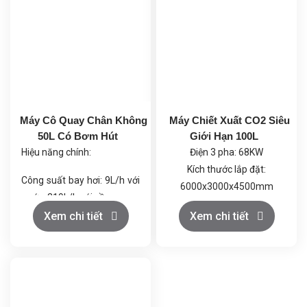
Máy Cô Quay Chân Không
Máy Chiết Xuất CO2 Siêu
50L Có Bơm Hút
Giới Hạn 100L
Hiệu năng chính:
Điện 3 pha: 68KW
Kích thước lắp đặt:
Công suất bay hơi: 9L/h với
6000x3000x4500mm
nước, 219L/h với cồn.
Khí CO2: Loại thực phẩm
Chân không tối đa: 399.9
Xem chi tiết
Xem chi tiết
≥99.5%, trọng lượng bình
Pa (dưới 3mmHg), giúp quá
đơn ≥22kg; Rượu thực
trình cô quay diễn ra ở nhiệt
phẩm ≥99.5%
độ thấp, tránh phân hủy
nhiệt.
Công suất tổng: 4.0 kW