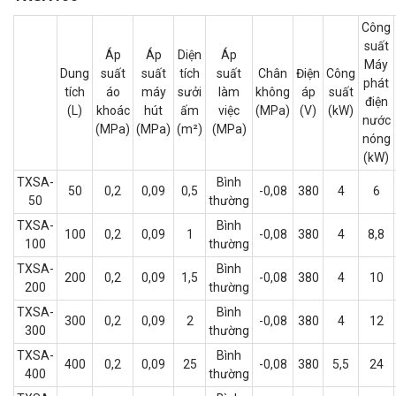
Công
suất
Áp
Áp
Diện
Áp
Máy
Dung
suất
suất
tích
suất
Chân
Điện
Công
phát
tích
áo
máy
sưởi
làm
không
áp
suất
điện
(L)
khoác
hút
ấm
việc
(MPa)
(V)
(kW)
nước
(MPa)
(MPa)
(m²)
(MPa)
nóng
(kW)
TXSA-
Bình
50
0,2
0,09
0,5
-0,08
380
4
6
50
thường
TXSA-
Bình
100
0,2
0,09
1
-0,08
380
4
8,8
100
thường
TXSA-
Bình
200
0,2
0,09
1,5
-0,08
380
4
10
200
thường
TXSA-
Bình
300
0,2
0,09
2
-0,08
380
4
12
300
thường
TXSA-
Bình
400
0,2
0,09
25
-0,08
380
5,5
24
400
thường