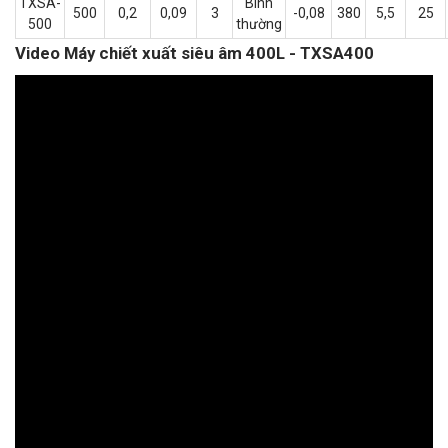
TXSA-
Bình
500
0,2
0,09
3
-0,08
380
5,5
25
500
thường
Video Máy chiết xuất siêu âm 400L - TXSA400