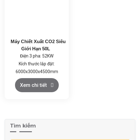
(220-240V).
Thiết kế an toàn: Vật liệu
chống ăn mòn, hệ thống
kiểm soát nhiệt độ và tốc
độ quay tự động, đảm bảo
Máy Chiết Xuất CO2 Siêu
hoạt động ổn định và an
Giới Hạn 50L
toàn.
Điện 3 pha: 52KW
Kích thước lắp đặt:
6000x3000x4500mm
Khí CO2: Loại thực phẩm
Xem chi tiết
≥99.5%, trọng lượng bình
đơn ≥22kg; Rượu thực
phẩm ≥99.5%
Tìm kiếm