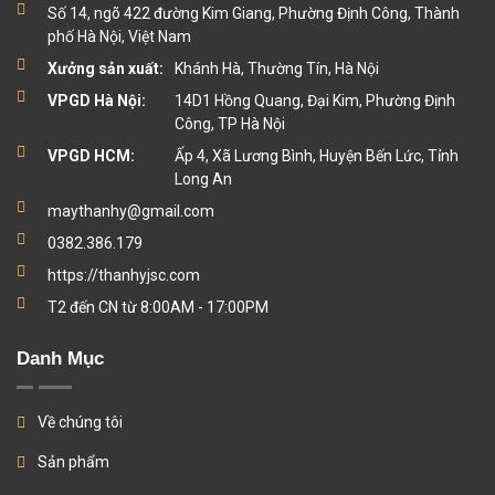
Số 14, ngõ 422 đường Kim Giang, Phường Định Công, Thành
phố Hà Nội, Việt Nam
Xưởng sản xuất:
Khánh Hà, Thường Tín, Hà Nội
VPGD Hà Nội:
14D1 Hồng Quang, Đại Kim, Phường Định
Công, TP Hà Nội
VPGD HCM:
Ấp 4, Xã Lương Bình, Huyện Bến Lức, Tỉnh
Long An
maythanhy@gmail.com
0382.386.179
https://thanhyjsc.com
T2 đến CN từ 8:00AM - 17:00PM
Danh Mục
Về chúng tôi
Sản phẩm