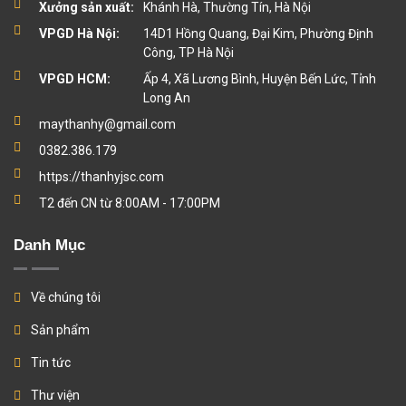
Xưởng sản xuất:
Khánh Hà, Thường Tín, Hà Nội
VPGD Hà Nội:
14D1 Hồng Quang, Đại Kim, Phường Định
Công, TP Hà Nội
VPGD HCM:
Ấp 4, Xã Lương Bình, Huyện Bến Lức, Tỉnh
Long An
maythanhy@gmail.com
0382.386.179
https://thanhyjsc.com
T2 đến CN từ 8:00AM - 17:00PM
Danh Mục
Về chúng tôi
Sản phẩm
Tin tức
Thư viện