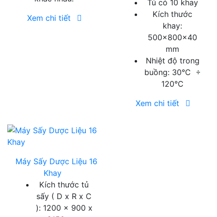
Tủ có 10 khay
Kích thước
Xem chi tiết
khay:
500x800x40
mm
Nhiệt độ trong
buồng: 30°C ÷
120°C
Xem chi tiết
Máy Sấy Dược Liệu 16
Khay
Kích thước tủ
sấy ( D x R x C
): 1200 x 900 x