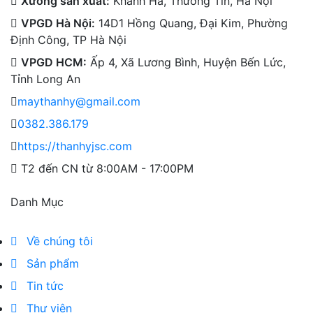
Xưởng sản xuất:
Khánh Hà, Thường Tín, Hà Nội
VPGD Hà Nội:
14D1 Hồng Quang, Đại Kim, Phường
Định Công, TP Hà Nội
VPGD HCM:
Ấp 4, Xã Lương Bình, Huyện Bến Lức,
Tỉnh Long An
maythanhy@gmail.com
0382.386.179
https://thanhyjsc.com
T2 đến CN từ 8:00AM - 17:00PM
Danh Mục
Về chúng tôi
Sản phẩm
Tin tức
Thư viện