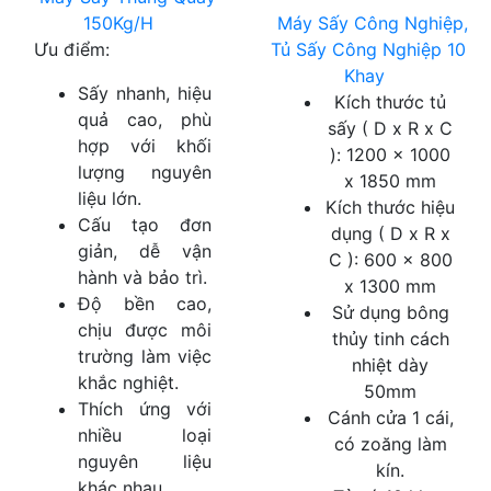
150Kg/H
Máy Sấy Công Nghiệp,
Ưu điểm:
Tủ Sấy Công Nghiệp 10
Khay
Sấy nhanh, hiệu
Kích thước tủ
quả cao, phù
sấy ( D x R x C
hợp với khối
): 1200 x 1000
lượng nguyên
x 1850 mm
liệu lớn.
Kích thước hiệu
Cấu tạo đơn
dụng ( D x R x
giản, dễ vận
C ): 600 x 800
hành và bảo trì.
x 1300 mm
Độ bền cao,
Sử dụng bông
chịu được môi
thủy tinh cách
trường làm việc
nhiệt dày
khắc nghiệt.
50mm
Thích ứng với
Cánh cửa 1 cái,
nhiều loại
có zoăng làm
nguyên liệu
kín.
khác nhau.