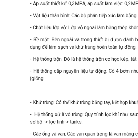
- Áp suất thiết kế: 0,3MPA, áp suất làm việc: 0,2M
- Vật liệu thân bình: Các bộ phân tiếp xúc làm bằ
- Chất liệu lớp vỏ: Lớp vỏ ngoài làm bằng thép kh
- Bề mặt: Bên ngoài và trong thiết bị được đán
dụng để làm sạch và khử trùng hoàn toàn tự động.
- Hệ thống trộn: Đó là hệ thống trộn cơ học kép, tấ
- Hệ thống cấp nguyên liệu tự động: Có 4 bơm nhu 
(giống.
- Khử trùng: Có thể khử trùng bằng tay, kết hợp khu
- Hệ thống xử lí vô trùng: Quy trình lọc khí như sa
sơ bộ -> lọc tinh-> tanks.
- Các ống và van: Các van quan trọng là van màng còn