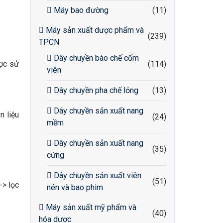
Máy bao đường
(11)
Máy sản xuất dược phẩm và
(239)
TPCN
Dây chuyền bào chế cốm
ược sử
(114)
viên
Dây chuyền pha chế lỏng
(13)
Dây chuyền sản xuất nang
n liệu
(24)
mềm
Dây chuyền sản xuất nang
(35)
cứng
Dây chuyền sản xuất viên
(51)
-> lọc
nén và bao phim
Máy sản xuất mỹ phẩm và
(40)
hóa dược