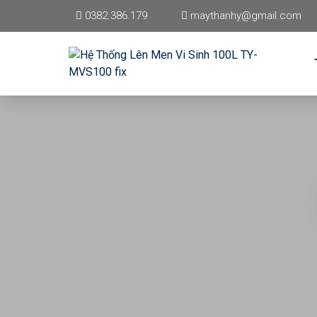
0382.386.179
maythanhy@gmail.com