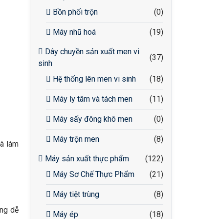
Bồn phối trộn
(0)
Máy nhũ hoá
(19)
Dây chuyền sản xuất men vi
(37)
sinh
Hệ thống lên men vi sinh
(18)
Máy ly tâm và tách men
(11)
Máy sấy đông khô men
(0)
Máy trộn men
(8)
và làm
Máy sản xuất thực phẩm
(122)
Máy Sơ Chế Thực Phẩm
(21)
Máy tiệt trùng
(8)
ông dễ
Máy ép
(18)