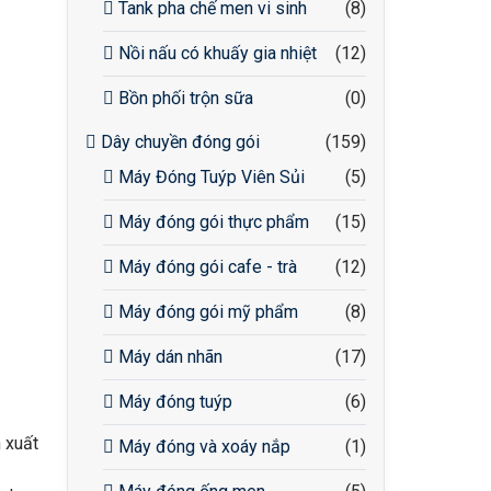
Tank pha chế men vi sinh
(8)
Nồi nấu có khuấy gia nhiệt
(12)
Bồn phối trộn sữa
(0)
Dây chuyền đóng gói
(159)
Máy Đóng Tuýp Viên Sủi
(5)
Máy đóng gói thực phẩm
(15)
Máy đóng gói cafe - trà
(12)
Máy đóng gói mỹ phẩm
(8)
Máy dán nhãn
(17)
Máy đóng tuýp
(6)
 xuất
Máy đóng và xoáy nắp
(1)