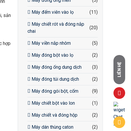
Máy đóng ống men
(5)
inh
Máy đếm viên vào lọ
(11)
i, sản
Máy chiết rót và đóng nắp
(20)
chai
Máy viền nắp nhôm
(5)
ác hợp
Máy đóng bột vào lọ
(2)
LIÊN HỆ
Máy đóng ống dung dịch
(3)
Máy đóng túi dung dịch
(2)
Máy đóng gói bột, cốm
(9)
Máy chiết bột vào lon
(1)
Máy chiết và đóng hộp
(2)
Máy dán thùng caton
(2)