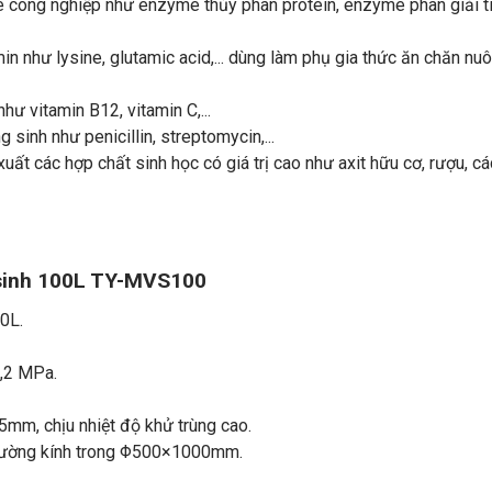
 công nghiệp như enzyme thủy phân protein, enzyme phân giải t
in như lysine, glutamic acid,... dùng làm phụ gia thức ăn chăn nuô
hư vitamin B12, vitamin C,...
 sinh như penicillin, streptomycin,...
uất các hợp chất sinh học có giá trị cao như axit hữu cơ, rượu, c
 sinh 100L TY-MVS100
70L.
0,2 MPa.
 5mm, chịu nhiệt độ khử trùng cao.
 Đường kính trong Φ500×1000mm.