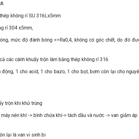
PA
ng thép không rỉ SU 316Lx5mm
ông rỉ 304 x5mm,
h bóng, mức độ đánh bóng <=Ra0,4, không có góc chết, do đó đ
t cả các cánh khuấy trộn làm bằng thép không rỉ 316
động, 1 cho acid, 1 cho bazo, 1 cho bọt, bơm còn lại cho nguyê
ấy trộn khi khử trùng
u: máy nén khí -> bình chứa khí-> tách dầu và nước -> van giảm áp 
 lại là van vi sinh bi