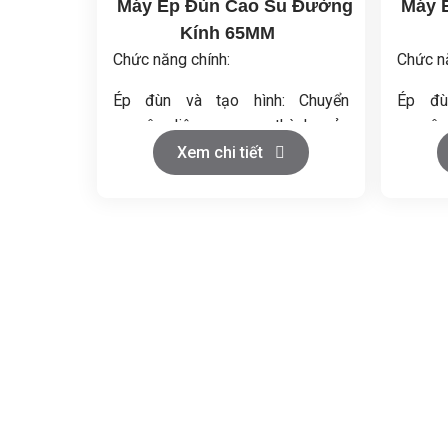
Máy Ép Đùn Cao Su Đường
Máy 
Kính 65MM
Chức năng chính:
Chức n
Ép đùn và tạo hình: Chuyển
Ép đù
nguyên liệu cao su thành sản
nguyên
phẩm cố định.
phẩm c
Xem chi tiết
Trộn đồng nhất: Đảm bảo chất
Trộn đ
lượng sản phẩm đồng đều.
lượng 
Gia nhiệt và làm mát: Duy trì nhiệt
Gia nhi
độ ổn định.
độ ổn đ
Cấp liệu tự động: Cung cấp
Cấp l
nguyên liệu đều đặn.
nguyên 
Điều khiển thông minh: Kiểm soát
Điều k
tốc độ, nhiệt độ và thời gian.
tốc độ,