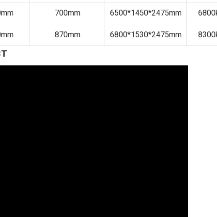
0mm
700mm
6500*1450*2475mm
6800
0mm
870mm
6800*1530*2475mm
8300
3T