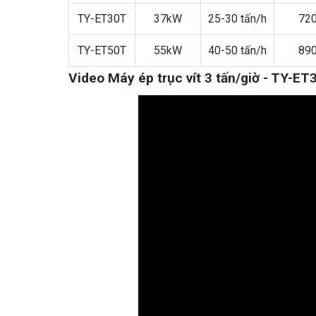
TY-ET30T
37kW
25-30 tấn/h
72
TY-ET50T
55kW
40-50 tấn/h
89
Video Máy ép trục vít 3 tấn/giờ - TY-ET