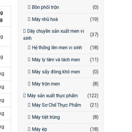
Bồn phối trộn
(0)
ng
Máy nhũ hoá
(19)
ng
Dây chuyền sản xuất men vi
(37)
kg
sinh
Hệ thống lên men vi sinh
(18)
kg
Máy ly tâm và tách men
(11)
Máy sấy đông khô men
(0)
kg
Máy trộn men
(8)
kg
Máy sản xuất thực phẩm
(122)
kg
Máy Sơ Chế Thực Phẩm
(21)
kg
Máy tiệt trùng
(8)
kg
Máy ép
(18)