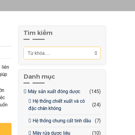
Tìm kiếm
 liên
giúp
Danh mục
lớn
Máy sản xuất đông dược
(145)
iệc
Hệ thống chiết xuất và cô
muốn
(24)
đặc chân không
Hệ thống chưng cất tinh dầu
(7)
Máy rửa dược liệu
(10)