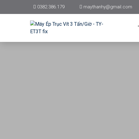
0382.386.179
maythanhy@gmail.com