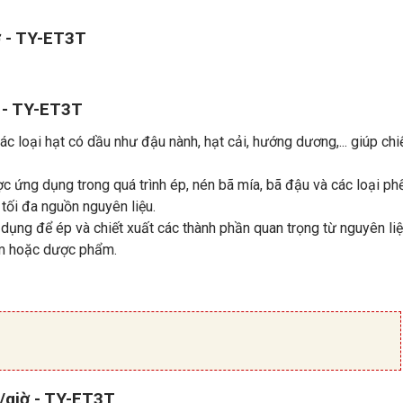
ờ - TY-ET3T
 - TY-ET3T
 loại hạt có dầu như đậu nành, hạt cải, hướng dương,... giúp chi
c ứng dụng trong quá trình ép, nén bã mía, bã đậu và các loại ph
tối đa nguồn nguyên liệu.
dụng để ép và chiết xuất các thành phần quan trọng từ nguyên liệ
ẩm hoặc dược phẩm.
n/giờ - TY-ET3T