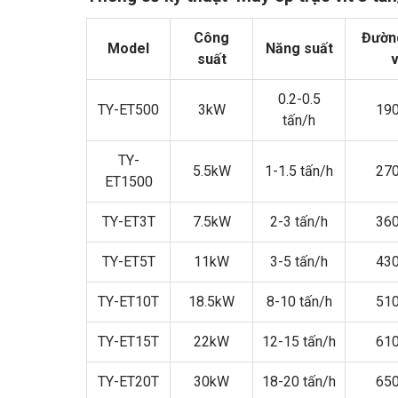
Công
Đườn
Model
Năng suất
suất
0.2-0.5
TY-ET500
3kW
19
tấn/h
TY-
5.5kW
1-1.5 tấn/h
27
ET1500
TY-ET3T
7.5kW
2-3 tấn/h
36
TY-ET5T
11kW
3-5 tấn/h
43
TY-ET10T
18.5kW
8-10 tấn/h
51
TY-ET15T
22kW
12-15 tấn/h
61
TY-ET20T
30kW
18-20 tấn/h
65