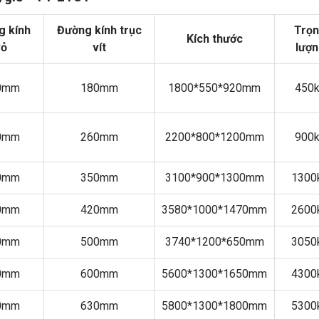
g kính
Đường kính trục
Trọ
Kích thước
vỏ
vít
lượ
0mm
180mm
1800*550*920mm
450
0mm
260mm
2200*800*1200mm
900
0mm
350mm
3100*900*1300mm
1300
0mm
420mm
3580*1000*1470mm
2600
0mm
500mm
3740*1200*650mm
3050
0mm
600mm
5600*1300*1650mm
4300
0mm
630mm
5800*1300*1800mm
5300