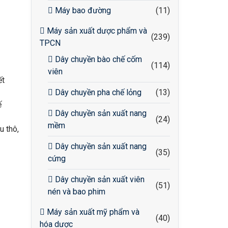
Máy bao đường
(11)
Máy sản xuất dược phẩm và
(239)
TPCN
Dây chuyền bào chế cốm
(114)
viên
ết
Dây chuyền pha chế lỏng
(13)
ế
Dây chuyền sản xuất nang
(24)
mềm
u thô,
Dây chuyền sản xuất nang
(35)
cứng
Dây chuyền sản xuất viên
(51)
nén và bao phim
Máy sản xuất mỹ phẩm và
(40)
hóa dược