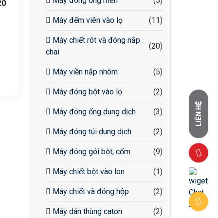
Máy đóng ống men
(5)
20
Máy đếm viên vào lọ
(11)
Máy chiết rót và đóng nắp
(20)
chai
Máy viền nắp nhôm
(5)
y:
Máy đóng bột vào lọ
(2)
LIÊN HỆ
Máy đóng ống dung dịch
(3)
Máy đóng túi dung dịch
(2)
Máy đóng gói bột, cốm
(9)
Máy chiết bột vào lon
(1)
Máy chiết và đóng hộp
(2)
Máy dán thùng caton
(2)